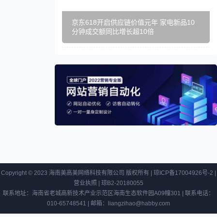
京东618开启供应链价值元年 家电新品10
分钟成交额同比增长超10倍
Copyright © 2023 海南美高美网络科技有限公司 版权所有 |
琼ICP备17004926号-2
|
营业执照
|
琼B2-20180055
联系地址：海南省老城高新技术产业示范区海南生态软件园A09幢301 | 联系电话：
010-65748541 | 邮箱：liangzihao@habby.com