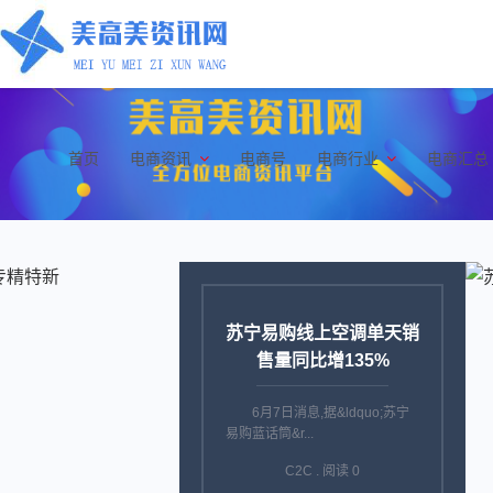
首页
电商资讯
电商号
电商行业
电商汇总
苏宁易购线上空调单天销
售量同比增135%
6月7日消息,据&ldquo;苏宁
易购蓝话筒&r...
C2C . 阅读 0