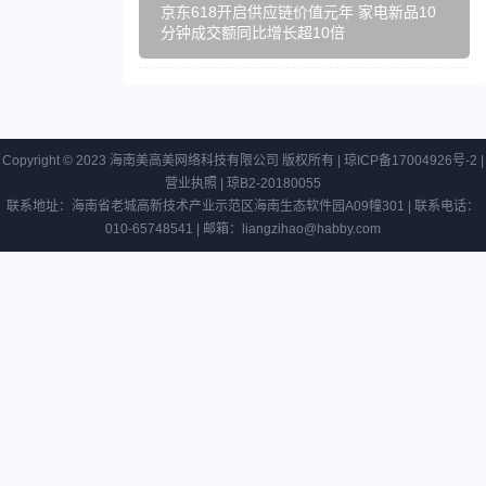
京东618开启供应链价值元年 家电新品10
分钟成交额同比增长超10倍
Copyright © 2023 海南美高美网络科技有限公司 版权所有 |
琼ICP备17004926号-2
|
营业执照
|
琼B2-20180055
联系地址：海南省老城高新技术产业示范区海南生态软件园A09幢301 | 联系电话：
010-65748541 | 邮箱：liangzihao@habby.com