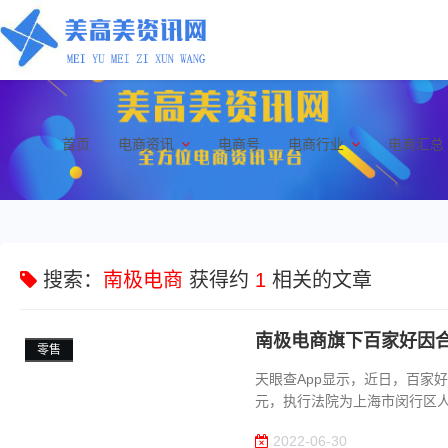
首页
电商资讯
电商号
电商行业
电商汇总
搜索：
南极电商
获得约
1
相关的文章
南极电商旗下百家好因合
零售
天眼查App显示，近日，百家
元，执行法院为上海市闵行区人
2022-06-30