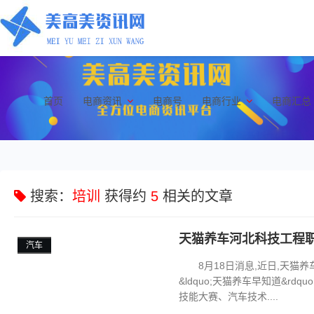
首页
电商资讯
电商号
电商行业
电商汇总
搜索：
培训
获得约
5
相关的文章
天猫养车河北科技工程
汽车
8月18日消息,近日,天猫
&ldquo;天猫养车早知道&rd
技能大赛、汽车技术....