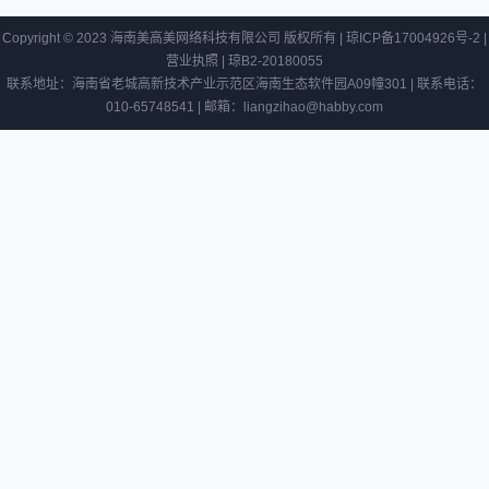
Copyright © 2023 海南美高美网络科技有限公司 版权所有 |
琼ICP备17004926号-2
|
营业执照
|
琼B2-20180055
联系地址：海南省老城高新技术产业示范区海南生态软件园A09幢301 | 联系电话：
010-65748541 | 邮箱：liangzihao@habby.com