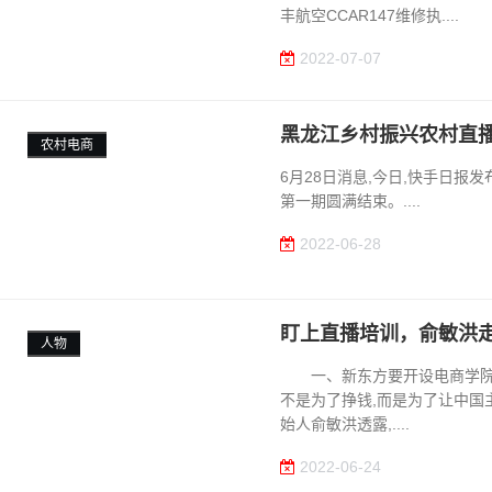
丰航空CCAR147维修执....
2022-07-07
黑龙江乡村振兴农村直播
农村电商
6月28日消息,今日,快手日报
第一期圆满结束。....
2022-06-28
盯上直播培训，俞敏洪
人物
一、新东方要开设电商学院 
不是为了挣钱,而是为了让中国主
始人俞敏洪透露,....
2022-06-24