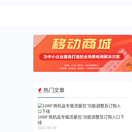
您
可
能
感
兴
趣
的
文
章
1688
平台
调整
热门文章
隐私
政策
1688“商机品专属流量包”功能调整及订购入口下
线
2022-06-10