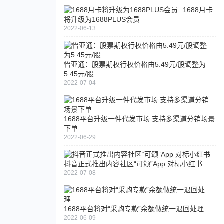
1688月卡
交
将升级为1688PLUS会员
银
2022-06-13
国
际
首
怡亚通：股票期权行权价格由5.49元/股调整为
予
5.45元/股
汇
2022-07-04
通
达
网
1688平台升级一件代发市场 支持多渠道分销场景
络
敦
下单
买
煌
2022-06-29
入
网
评
计
抖音正式推出内容社区“可颂”App 对标小红书
级
划
2022-07-08
目
推
标
出
价
订
58
1688平台将对“采购专款”余额做统一退回处理
单
2022-06-09
港
物