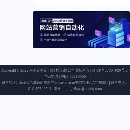
元
流
Shopify
“三
推出
天
100项
上
新功能
网
涉及
率”
B2B、
服
NFT、
务
本地购
考
物多个
核
领域
指
汇
Copyright © 2023 海南美高美网络科技有限公司 版权所有 |
琼ICP备17004926号-2
|
标
通
营业执照
|
琼B2-20180055
达
联系地址：海南省老城高新技术产业示范区海南生态软件园A09幢301 | 联系电话：
完
010-65748541 | 邮箱：liangzihao@habby.com
成
战
略
投
资
易