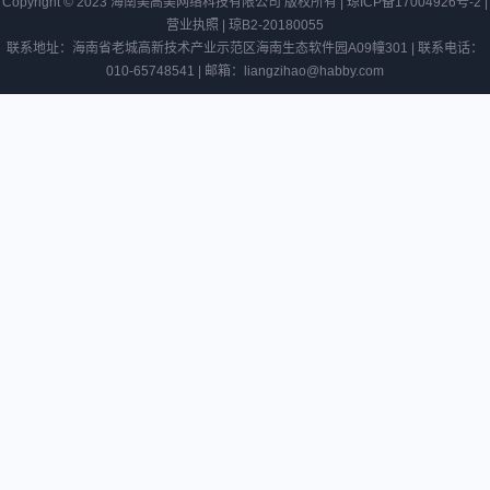
Copyright © 2023 海南美高美网络科技有限公司 版权所有 |
琼ICP备17004926号-2
|
张朝
阿
营业执照
|
琼B2-20180055
阳的
里
联系地址：海南省老城高新技术产业示范区海南生态软件园A09幢301 | 联系电话：
互联
文
010-65748541 | 邮箱：liangzihao@habby.com
网见
创
解开
公
始创
司
业
法
人
变
更
快
宋
手
海
与
涛
腾
接
讯
任
视
王
频
群
或
将
达