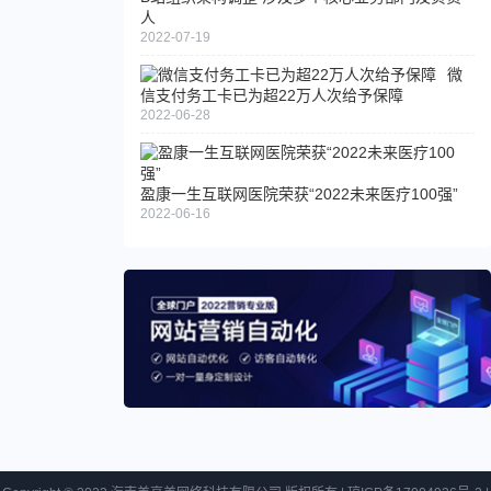
人
动
百
2022-07-19
扣
度
款
微
地
功
信支付务工卡已为超22万人次给予保障
图
2022-06-28
能
在
武
汉
盈康一生互联网医院荣获“2022未来医疗100强”
地
2022-06-16
区
上
线
俞敏
“实
洪：
时
马云
公
马化
交”
腾李
服
彦宏
务
好像
都是
听着