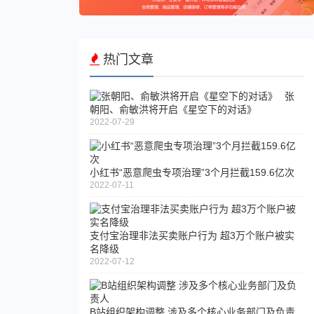
支付
宝今
年一
热门文章
月以
来处
理恶
张
意营
朝阳、俞敏洪将开启《星空下的对话》
销推
2022-07-29
广链
接
2060
小红书“恶意爬虫专项治理”3个月拦截159.6亿次
支
条
2022-07-11
付
宝
上
线
支付宝治理非法买卖账户行为 超3万个账户被实
名降级
一
2022-07-12
键
取
消
自
B站组织架构调整 涉及多个核心业务部门及负责