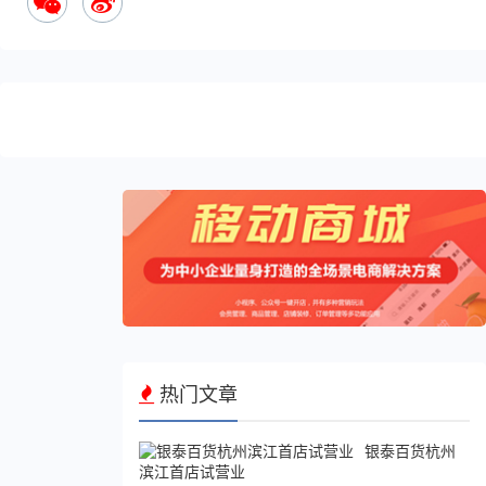
您
可
能
感
兴
趣
的
文
章
京东
金融
618
热门文章
战
报：
京东
银泰百货杭州
白条
滨江首店试营业