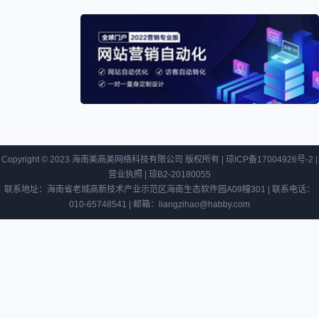
商
银
行
向
德
商
银：
家
维持
提
阿里
供
巴巴
免
“买
费
入”
Copyright © 2023 海南美高美网络科技有限公司 版权所有 |
琼ICP备17004926号-2
|
“0
评级
营业执照
|
琼B2-20180055
账
目标
联系地址：海南省老城高新技术产业示范区海南生态软件园A09幢301 | 联系电话：
期”
价
010-65748541 | 邮箱：liangzihao@habby.com
服
CCFA
152
务
发布
港元
《便
利店
数字
化转
型指