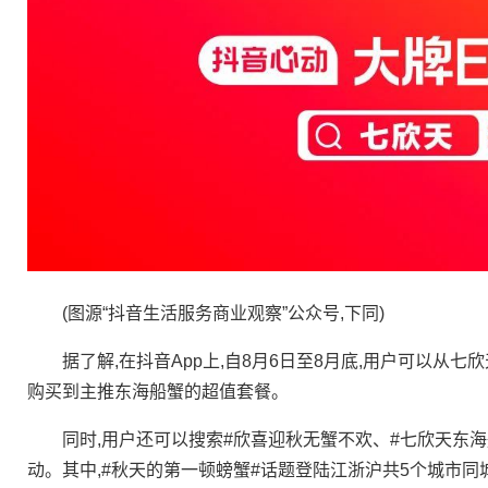
(图源“抖音生活服务商业观察”公众号,下同)
据了解,在抖音App上,自8月6日至8月底,用户可以从七
购买到主推东海船蟹的超值套餐。
同时,用户还可以搜索#欣喜迎秋无蟹不欢、#七欣天东海
动。其中,#秋天的第一顿螃蟹#话题登陆江浙沪共5个城市同城