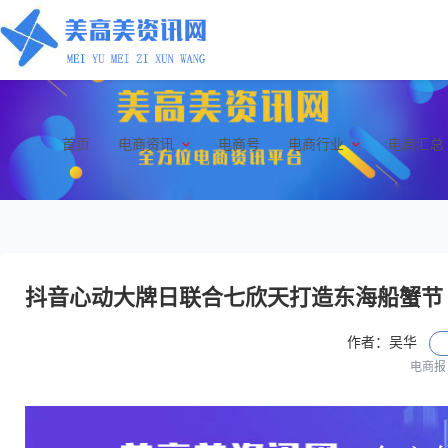
首页
电商资讯
电商号
电商行业
电商汇总
抖音心动大牌日联合七欣天打造东海船蟹节 
作者：吴华
电商报