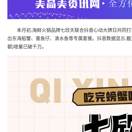
本月初,海鲜火锅品牌七欣天联合抖音心动大牌日共同打造
出东海船蟹、墨鱼仔、清水鱼等专属套餐。抖音数据显示,截至
额)增量已破千万。