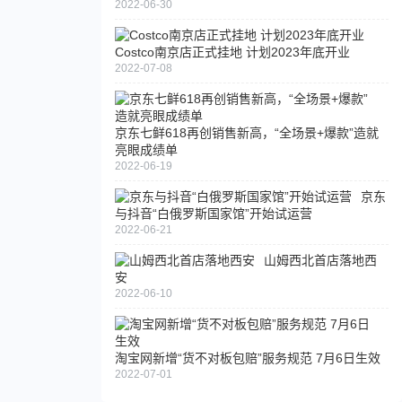
交易
2022-06-30
额
10
Costco南京店正式挂地 计划2023年底开业
秒破
2022-07-08
泡
1亿
泡
玛
特
京东七鲜618再创销售新高，“全场景+爆款”造就
全
亮眼成绩单
2022-06-19
球
旗
京东
舰
与抖音“白俄罗斯国家馆”开始试运营
店
2022-06-21
在
山姆西北首店落地西
上
淘
安
海
宝
2022-06-10
启
天
动
猫
试
联
淘宝网新增“货不对板包赔”服务规范 7月6日生效
运
合
2022-07-01
营
网