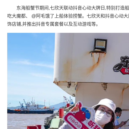
东海船蟹节期间,七欣天联动抖音心动大牌日,特别打造船蟹
吃大魔都、 @阿毛饿了上船体验捞蟹。七欣天和抖音心动大
饰店铺,并推出抖音专属套餐以及互动游戏等。