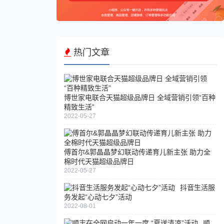
章
傅
首
尔
热门文章
&
郭
晶
晶
梦
博世家电联合天猫超级品牌日 全域营销引领“百种
精致生活”
幻
2022-05-27
联
动
京
传
东
递
傅首尔&郭晶晶梦幻联动传递育儿新主张 助力全
联
棉时代天猫超级品牌日
育
合
2022-05-27
儿
中
新
抖音生活服
国
主
务发起“心动七夕”活动
绿
张
2022-08-01
化
助
基
顺