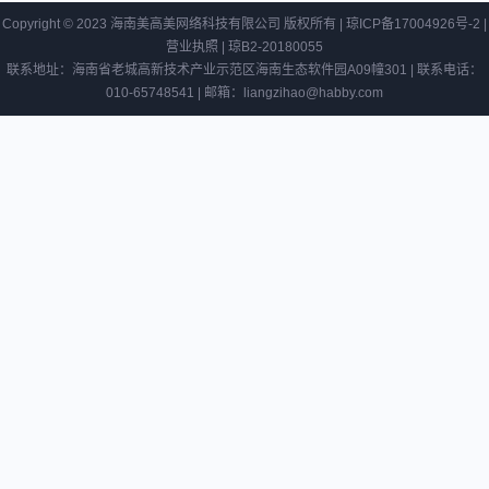
吧
Copyright © 2023 海南美高美网络科技有限公司 版权所有 |
琼ICP备17004926号-2
|
亚马
营业执照
|
琼B2-20180055
逊将
联系地址：海南省老城高新技术产业示范区海南生态软件园A09幢301 | 联系电话：
在西
010-65748541 | 邮箱：liangzihao@habby.com
班牙
招聘
2000
名新
员工
中式
零食
走红
背
后，
抖音
电商
如何
助地